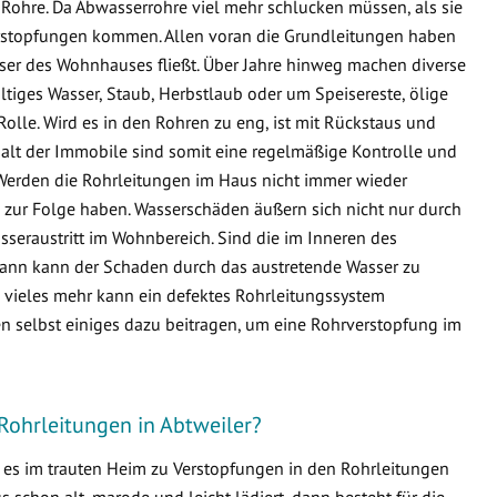
Rohre. Da Abwasserrohre viel mehr schlucken müssen, als sie
 Verstopfungen kommen. Allen voran die Grundleitungen haben
sser des Wohnhauses fließt. Über Jahre hinweg machen diverse
ltiges Wasser, Staub, Herbstlaub oder um Speisereste, ölige
Rolle. Wird es in den Rohren zu eng, ist mit Rückstaus und
lt der Immobile sind somit eine regelmäßige Kontrolle und
Werden die Rohrleitungen im Haus nicht immer wieder
zur Folge haben. Wasserschäden äußern sich nicht nur durch
seraustritt im Wohnbereich. Sind die im Inneren des
ann kann der Schaden durch das austretende Wasser zu
ieles mehr kann ein defektes Rohrleitungssystem
n selbst einiges dazu beitragen, um eine Rohrverstopfung im
Rohrleitungen in Abtweiler?
s es im trauten Heim zu Verstopfungen in den Rohrleitungen
schon alt, marode und leicht lädiert, dann besteht für die