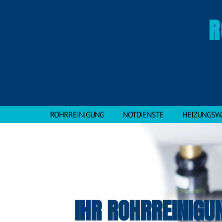
R
ROHRREINIGUNG
NOTDIENSTE
HEIZUNGSW
IHR ROHRREINIGU