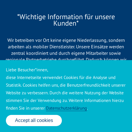
*Wichtige Information für unsere
Kunden*
Wir betreiben vor Ort keine eigene Niederlassung, sondern
arbeiten als mobiler Dienstleister. Unsere Einsätze werden
zentral koordiniert und durch eigene Mitarbeiter sowie
regionale Partnerbetriebe durchgeführt. Dadurch können wir
eine schnelle Verfügbarkeit und einen zuverlässigen 24/7-
Liebe Besucher*innen,
Service sicherstellen. Sollte kein eigener Mitarbeiter
diese Internetseite verwendet Cookies für die Analyse und
unmittelbar verfügbar sein, übernehmen Partnerbetriebe aus
Statistik. Cookies helfen uns, die Benutzerfreundlichkeit unserer
Ihrer Region den Auftrag. Alle eingesetzten Betriebe sind
verpflichtet, Sie vor Beginn der Arbeiten transparent über die
Website zu verbessern. Durch die weitere Nutzung der Website
voraussichtlichen Kosten zu informieren und ortsübliche
stimmen Sie der Verwendung zu. Weitere Informationen hierzu
Preise zu berechnen.
finden Sie in unserer
Datenschutzerklärung
.
Accept all cookies
24 Std. Service: ✆ 0176 160 517 86