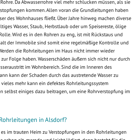
Rohre. Da Abwasserrohre viel mehr schlucken müssen, als sie
 Verstopfungen kommen. Allen voran die Grundleitungen haben
sser des Wohnhauses fließt. Über Jahre hinweg machen diverse
ltiges Wasser, Staub, Herbstlaub oder um Speisereste, ölige
Rolle. Wird es in den Rohren zu eng, ist mit Rückstaus und
lt der Immobile sind somit eine regelmäßige Kontrolle und
Werden die Rohrleitungen im Haus nicht immer wieder
zur Folge haben. Wasserschäden äußern sich nicht nur durch
seraustritt im Wohnbereich. Sind die im Inneren des
ann kann der Schaden durch das austretende Wasser zu
ieles mehr kann ein defektes Rohrleitungssystem
n selbst einiges dazu beitragen, um eine Rohrverstopfung im
Rohrleitungen in Alsdorf?
s es im trauten Heim zu Verstopfungen in den Rohrleitungen
schon alt, marode und leicht lädiert, dann besteht für die