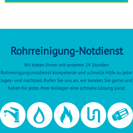
Rohrreinigung-Notdienst
Wir bieten Ihnen mit unserem 24 Stunden
Rohrreinigungsnotdienst kompetente und schnelle Hilfe zu jeder
tages- und nachtzeit. Rufen Sie uns an, wir beraten Sie gerne und
haben für jedes Ihrer Anliegen eine schnelle Lösung parat.