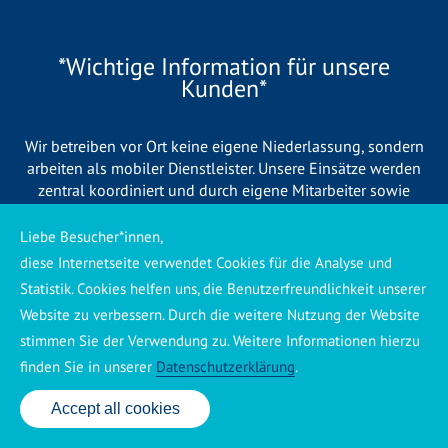
*Wichtige Information für unsere
Kunden*
Wir betreiben vor Ort keine eigene Niederlassung, sondern
arbeiten als mobiler Dienstleister. Unsere Einsätze werden
zentral koordiniert und durch eigene Mitarbeiter sowie
regionale Partnerbetriebe durchgeführt. Dadurch können wir
eine schnelle Verfügbarkeit und einen zuverlässigen 24/7-
Liebe Besucher*innen,
Service sicherstellen. Sollte kein eigener Mitarbeiter
diese Internetseite verwendet Cookies für die Analyse und
unmittelbar verfügbar sein, übernehmen Partnerbetriebe aus
Statistik. Cookies helfen uns, die Benutzerfreundlichkeit unserer
Ihrer Region den Auftrag. Alle eingesetzten Betriebe sind
Website zu verbessern. Durch die weitere Nutzung der Website
verpflichtet, Sie vor Beginn der Arbeiten transparent über die
stimmen Sie der Verwendung zu. Weitere Informationen hierzu
voraussichtlichen Kosten zu informieren und ortsübliche
Preise zu berechnen.
finden Sie in unserer
Datenschutzerklärung
.
Accept all cookies
24 Std. Service: ✆ 0176 160 517 86