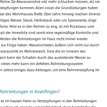
Rohre. Da Abwasserrohre viel mehr schlucken müssen, als sie
 Verstopfungen kommen. Allen voran die Grundleitungen haben
sser des Wohnhauses fließt. Über Jahre hinweg machen diverse
ltiges Wasser, Staub, Herbstlaub oder um Speisereste, ölige
Rolle. Wird es in den Rohren zu eng, ist mit Rückstaus und
lt der Immobile sind somit eine regelmäßige Kontrolle und
Werden die Rohrleitungen im Haus nicht immer wieder
zur Folge haben. Wasserschäden äußern sich nicht nur durch
seraustritt im Wohnbereich. Sind die im Inneren des
ann kann der Schaden durch das austretende Wasser zu
ieles mehr kann ein defektes Rohrleitungssystem
n selbst einiges dazu beitragen, um eine Rohrverstopfung im
Rohrleitungen in Asselfingen?
s es im trauten Heim zu Verstopfungen in den Rohrleitungen
schon alt, marode und leicht lädiert, dann besteht für die