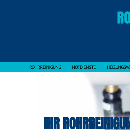
RO
ROHRREINIGUNG
NOTDIENSTE
HEIZUNGSW
IHR ROHRREINIGU