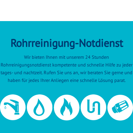
Rohrreinigung-Notdienst
Wir bieten Ihnen mit unserem 24 Stunden
Rohrreinigungsnotdienst kompetente und schnelle Hilfe zu jeder
tages- und nachtzeit. Rufen Sie uns an, wir beraten Sie gerne und
haben für jedes Ihrer Anliegen eine schnelle Lösung parat.