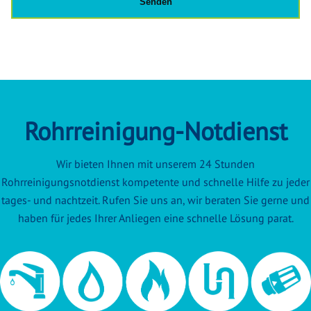
Rohrreinigung-Notdienst
Wir bieten Ihnen mit unserem 24 Stunden
Rohrreinigungsnotdienst kompetente und schnelle Hilfe zu jeder
tages- und nachtzeit. Rufen Sie uns an, wir beraten Sie gerne und
haben für jedes Ihrer Anliegen eine schnelle Lösung parat.