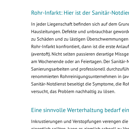
Rohr-Infarkt: Hier ist der Sanitär-Notdie
In jeder Liegenschaft befinden sich auf dem Gr
Hausleitungen. Defekte und unbrauchbar geworden
zu Schäden und zu lästigen Überschwemmungen i
Rohr-Infarkt konfrontiert, dann ist die erste Anlau
(aventoft). Nicht selten passieren derartige Mis
am Wochenende oder an Feiertagen. Der Sanitär-N
Sanierungsarbeiten und professionell durchzuführ
renommierten Rohrreinigungsunternehmen in (avent
Sanitär-Notdienst beseitigt die Symptome, die R
versucht, das Problem nachhaltig zu lösen.
Eine sinnvolle Werterhaltung bedarf e
Inkrustierungen und Verstopfungen verengen die 
eigentlich sollten, kann es ziemlich schnell zu