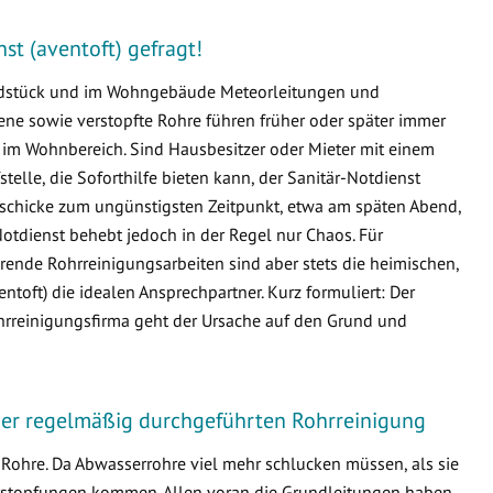
nst (aventoft) gefragt!
undstück und im Wohngebäude Meteorleitungen und
e sowie verstopfte Rohre führen früher oder später immer
m Wohnbereich. Sind Hausbesitzer oder Mieter mit einem
fstelle, die Soforthilfe bieten kann, der Sanitär-Notdienst
sgeschicke zum ungünstigsten Zeitpunkt, etwa am späten Abend,
otdienst behebt jedoch in der Regel nur Chaos. Für
ende Rohrreinigungsarbeiten sind aber stets die heimischen,
oft) die idealen Ansprechpartner. Kurz formuliert: Der
ohrreinigungsfirma geht der Ursache auf den Grund und
iner regelmäßig durchgeführten Rohrreinigung
Rohre. Da Abwasserrohre viel mehr schlucken müssen, als sie
 Verstopfungen kommen. Allen voran die Grundleitungen haben