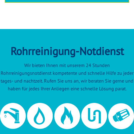
Rohrreinigung-Notdienst
Wir bieten Ihnen mit unserem 24 Stunden
Rohrreinigungsnotdienst kompetente und schnelle Hilfe zu jeder
tages- und nachtzeit. Rufen Sie uns an, wir beraten Sie gerne und
haben für jedes Ihrer Anliegen eine schnelle Lösung parat.