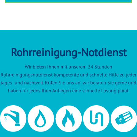
Rohrreinigung-Notdienst
Wir bieten Ihnen mit unserem 24 Stunden
Rohrreinigungsnotdienst kompetente und schnelle Hilfe zu jeder
tages- und nachtzeit. Rufen Sie uns an, wir beraten Sie gerne und
haben für jedes Ihrer Anliegen eine schnelle Lösung parat.