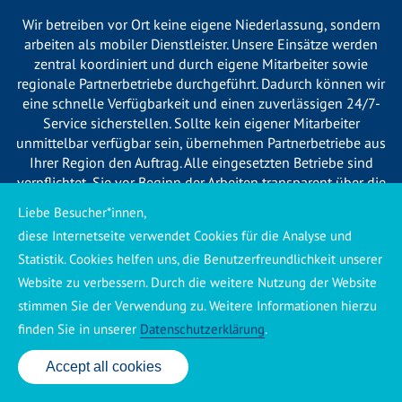
Wir betreiben vor Ort keine eigene Niederlassung, sondern
arbeiten als mobiler Dienstleister. Unsere Einsätze werden
zentral koordiniert und durch eigene Mitarbeiter sowie
regionale Partnerbetriebe durchgeführt. Dadurch können wir
eine schnelle Verfügbarkeit und einen zuverlässigen 24/7-
Service sicherstellen. Sollte kein eigener Mitarbeiter
unmittelbar verfügbar sein, übernehmen Partnerbetriebe aus
Ihrer Region den Auftrag. Alle eingesetzten Betriebe sind
verpflichtet, Sie vor Beginn der Arbeiten transparent über die
voraussichtlichen Kosten zu informieren und ortsübliche
Liebe Besucher*innen,
Preise zu berechnen.
diese Internetseite verwendet Cookies für die Analyse und
Statistik. Cookies helfen uns, die Benutzerfreundlichkeit unserer
Website zu verbessern. Durch die weitere Nutzung der Website
stimmen Sie der Verwendung zu. Weitere Informationen hierzu
finden Sie in unserer
Datenschutzerklärung
.
Käuferschutz ansehen
|
Impressum
|
Datenschutzerklärung
Accept all cookies
24 Std. Service: ✆ 0176 160 517 86