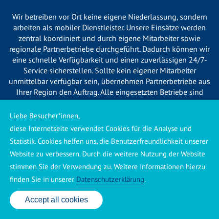
Wir betreiben vor Ort keine eigene Niederlassung, sondern
arbeiten als mobiler Dienstleister. Unsere Einsätze werden
zentral koordiniert und durch eigene Mitarbeiter sowie
regionale Partnerbetriebe durchgeführt. Dadurch können wir
eine schnelle Verfügbarkeit und einen zuverlässigen 24/7-
Service sicherstellen. Sollte kein eigener Mitarbeiter
unmittelbar verfügbar sein, übernehmen Partnerbetriebe aus
Ihrer Region den Auftrag. Alle eingesetzten Betriebe sind
verpflichtet, Sie vor Beginn der Arbeiten transparent über die
voraussichtlichen Kosten zu informieren und ortsübliche
Liebe Besucher*innen,
Preise zu berechnen.
diese Internetseite verwendet Cookies für die Analyse und
Statistik. Cookies helfen uns, die Benutzerfreundlichkeit unserer
Website zu verbessern. Durch die weitere Nutzung der Website
stimmen Sie der Verwendung zu. Weitere Informationen hierzu
finden Sie in unserer
Datenschutzerklärung
.
Käuferschutz ansehen
|
Impressum
|
Datenschutzerklärung
Accept all cookies
24 Std. Service: ✆ 0176 160 517 86