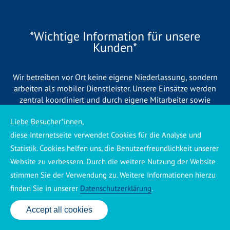
*Wichtige Information für unsere
Kunden*
Wir betreiben vor Ort keine eigene Niederlassung, sondern
arbeiten als mobiler Dienstleister. Unsere Einsätze werden
zentral koordiniert und durch eigene Mitarbeiter sowie
regionale Partnerbetriebe durchgeführt. Dadurch können wir
Liebe Besucher*innen,
eine schnelle Verfügbarkeit und einen zuverlässigen 24/7-
Service sicherstellen. Sollte kein eigener Mitarbeiter
diese Internetseite verwendet Cookies für die Analyse und
unmittelbar verfügbar sein, übernehmen Partnerbetriebe aus
Statistik. Cookies helfen uns, die Benutzerfreundlichkeit unserer
Ihrer Region den Auftrag. Alle eingesetzten Betriebe sind
Website zu verbessern. Durch die weitere Nutzung der Website
verpflichtet, Sie vor Beginn der Arbeiten transparent über die
stimmen Sie der Verwendung zu. Weitere Informationen hierzu
voraussichtlichen Kosten zu informieren und ortsübliche
finden Sie in unserer
Datenschutzerklärung
.
Preise zu berechnen.
Accept all cookies
24 Std. Service: ✆ 0176 160 517 86