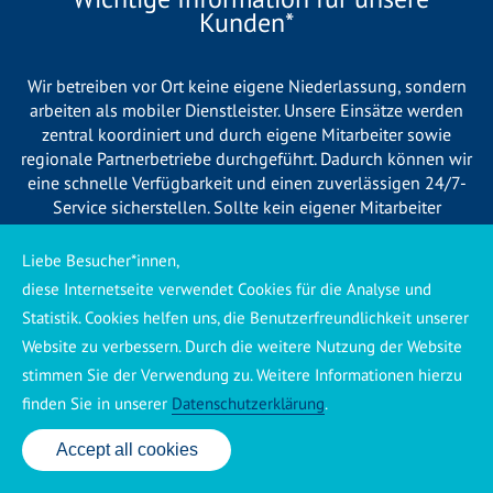
Kunden*
Wir betreiben vor Ort keine eigene Niederlassung, sondern
arbeiten als mobiler Dienstleister. Unsere Einsätze werden
zentral koordiniert und durch eigene Mitarbeiter sowie
regionale Partnerbetriebe durchgeführt. Dadurch können wir
eine schnelle Verfügbarkeit und einen zuverlässigen 24/7-
Service sicherstellen. Sollte kein eigener Mitarbeiter
unmittelbar verfügbar sein, übernehmen Partnerbetriebe aus
Ihrer Region den Auftrag. Alle eingesetzten Betriebe sind
Liebe Besucher*innen,
verpflichtet, Sie vor Beginn der Arbeiten transparent über die
diese Internetseite verwendet Cookies für die Analyse und
voraussichtlichen Kosten zu informieren und ortsübliche
Statistik. Cookies helfen uns, die Benutzerfreundlichkeit unserer
Preise zu berechnen.
Website zu verbessern. Durch die weitere Nutzung der Website
stimmen Sie der Verwendung zu. Weitere Informationen hierzu
finden Sie in unserer
Datenschutzerklärung
.
Accept all cookies
24 Std. Service: ✆ 0176 160 517 86
Käuferschutz ansehen
|
Impressum
|
Datenschutzerklärung