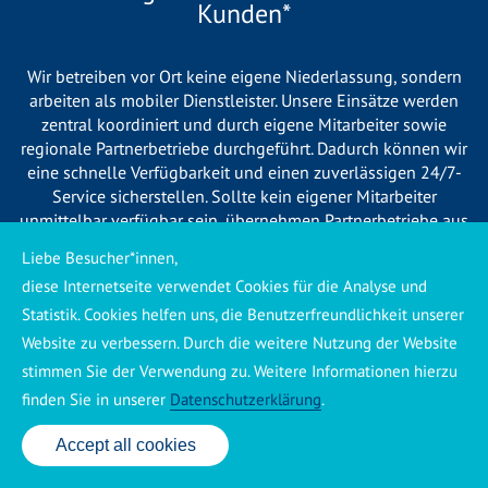
Kunden*
Wir betreiben vor Ort keine eigene Niederlassung, sondern
arbeiten als mobiler Dienstleister. Unsere Einsätze werden
zentral koordiniert und durch eigene Mitarbeiter sowie
regionale Partnerbetriebe durchgeführt. Dadurch können wir
eine schnelle Verfügbarkeit und einen zuverlässigen 24/7-
Service sicherstellen. Sollte kein eigener Mitarbeiter
unmittelbar verfügbar sein, übernehmen Partnerbetriebe aus
Ihrer Region den Auftrag. Alle eingesetzten Betriebe sind
Liebe Besucher*innen,
verpflichtet, Sie vor Beginn der Arbeiten transparent über die
diese Internetseite verwendet Cookies für die Analyse und
voraussichtlichen Kosten zu informieren und ortsübliche
Statistik. Cookies helfen uns, die Benutzerfreundlichkeit unserer
Preise zu berechnen.
Website zu verbessern. Durch die weitere Nutzung der Website
stimmen Sie der Verwendung zu. Weitere Informationen hierzu
finden Sie in unserer
Datenschutzerklärung
.
Accept all cookies
24 Std. Service: ✆ 0176 160 517 86
Käuferschutz ansehen
|
Impressum
|
Datenschutzerklärung