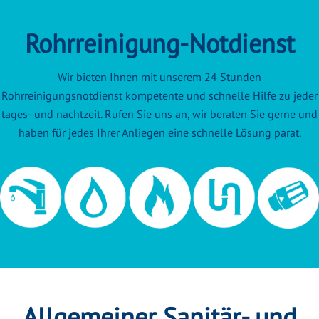
Rohrreinigung-Notdienst
Wir bieten Ihnen mit unserem 24 Stunden
Rohrreinigungsnotdienst kompetente und schnelle Hilfe zu jeder
tages- und nachtzeit. Rufen Sie uns an, wir beraten Sie gerne und
haben für jedes Ihrer Anliegen eine schnelle Lösung parat.
Allgemeiner Sanitär- und