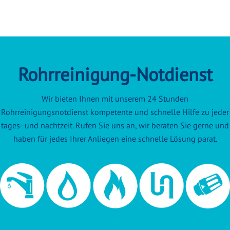
Rohrreinigung-Notdienst
Wir bieten Ihnen mit unserem 24 Stunden
Rohrreinigungsnotdienst kompetente und schnelle Hilfe zu jeder
tages- und nachtzeit. Rufen Sie uns an, wir beraten Sie gerne und
haben für jedes Ihrer Anliegen eine schnelle Lösung parat.