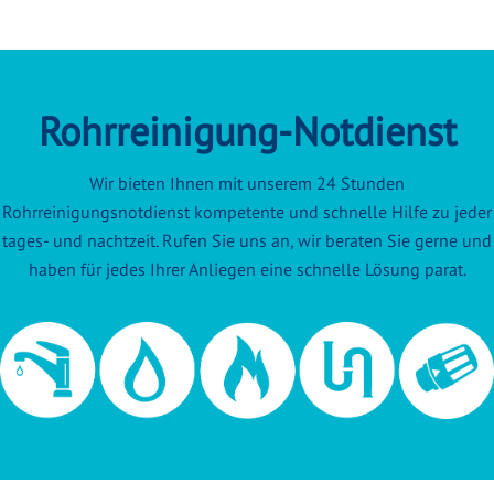
Rohrreinigung-Notdienst
Wir bieten Ihnen mit unserem 24 Stunden
Rohrreinigungsnotdienst kompetente und schnelle Hilfe zu jeder
tages- und nachtzeit. Rufen Sie uns an, wir beraten Sie gerne und
haben für jedes Ihrer Anliegen eine schnelle Lösung parat.