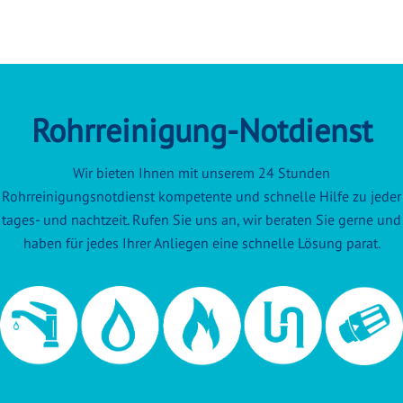
Rohrreinigung-Notdienst
Wir bieten Ihnen mit unserem 24 Stunden
Rohrreinigungsnotdienst kompetente und schnelle Hilfe zu jeder
tages- und nachtzeit. Rufen Sie uns an, wir beraten Sie gerne und
haben für jedes Ihrer Anliegen eine schnelle Lösung parat.