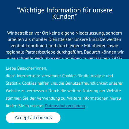
*Wichtige Information für unsere
Kunden*
Wir betreiben vor Ort keine eigene Niederlassung, sondern
arbeiten als mobiler Dienstleister. Unsere Einsätze werden
zentral koordiniert und durch eigene Mitarbeiter sowie
regionale Partnerbetriebe durchgeführt. Dadurch können wir
eine schnelle Verfügbarkeit und einen zuverlässigen 24/7-
Service sicherstellen. Sollte kein eigener Mitarbeiter
Liebe Besucher*innen,
unmittelbar verfügbar sein, übernehmen Partnerbetriebe aus
diese Internetseite verwendet Cookies für die Analyse und
Ihrer Region den Auftrag. Alle eingesetzten Betriebe sind
Statistik. Cookies helfen uns, die Benutzerfreundlichkeit unserer
verpflichtet, Sie vor Beginn der Arbeiten transparent über die
voraussichtlichen Kosten zu informieren und ortsübliche
Website zu verbessern. Durch die weitere Nutzung der Website
Preise zu berechnen.
stimmen Sie der Verwendung zu. Weitere Informationen hierzu
finden Sie in unserer
Datenschutzerklärung
.
Accept all cookies
24 Std. Service: ✆ 0176 160 517 86