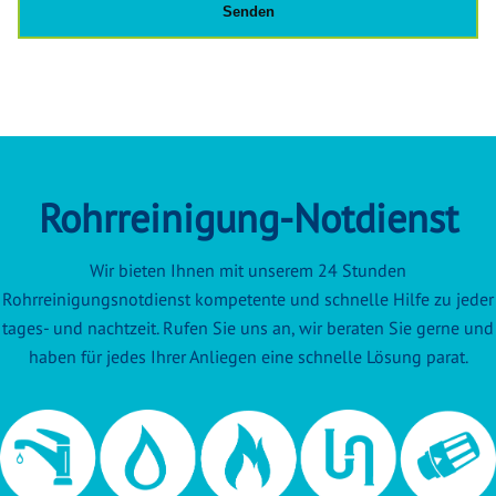
Rohrreinigung-Notdienst
Wir bieten Ihnen mit unserem 24 Stunden
Rohrreinigungsnotdienst kompetente und schnelle Hilfe zu jeder
tages- und nachtzeit. Rufen Sie uns an, wir beraten Sie gerne und
haben für jedes Ihrer Anliegen eine schnelle Lösung parat.