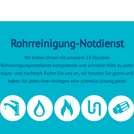
Rohrreinigung-Notdienst
Wir bieten Ihnen mit unserem 24 Stunden
Rohrreinigungsnotdienst kompetente und schnelle Hilfe zu jeder
tages- und nachtzeit. Rufen Sie uns an, wir beraten Sie gerne und
haben für jedes Ihrer Anliegen eine schnelle Lösung parat.