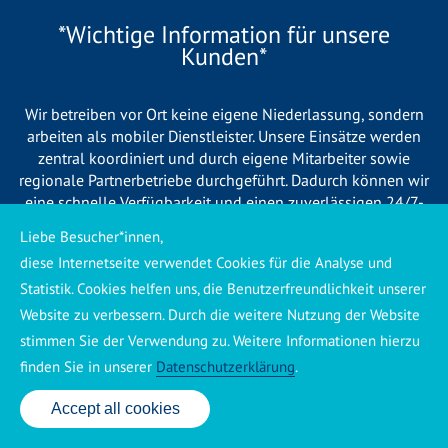
*Wichtige Information für unsere
Kunden*
Wir betreiben vor Ort keine eigene Niederlassung, sondern
arbeiten als mobiler Dienstleister. Unsere Einsätze werden
zentral koordiniert und durch eigene Mitarbeiter sowie
regionale Partnerbetriebe durchgeführt. Dadurch können wir
eine schnelle Verfügbarkeit und einen zuverlässigen 24/7-
Service sicherstellen. Sollte kein eigener Mitarbeiter
Liebe Besucher*innen,
unmittelbar verfügbar sein, übernehmen Partnerbetriebe aus
diese Internetseite verwendet Cookies für die Analyse und
Ihrer Region den Auftrag. Alle eingesetzten Betriebe sind
Statistik. Cookies helfen uns, die Benutzerfreundlichkeit unserer
verpflichtet, Sie vor Beginn der Arbeiten transparent über die
voraussichtlichen Kosten zu informieren und ortsübliche
Website zu verbessern. Durch die weitere Nutzung der Website
Preise zu berechnen.
stimmen Sie der Verwendung zu. Weitere Informationen hierzu
finden Sie in unserer
Datenschutzerklärung
.
Accept all cookies
24 Std. Service: ✆ 0176 160 517 86