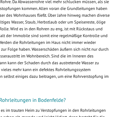
Rohre. Da Abwasserrohre viel mehr schlucken müssen, als sie
 Verstopfungen kommen. Allen voran die Grundleitungen haben
sser des Wohnhauses fließt. Über Jahre hinweg machen diverse
ltiges Wasser, Staub, Herbstlaub oder um Speisereste, ölige
Rolle. Wird es in den Rohren zu eng, ist mit Rückstaus und
lt der Immobile sind somit eine regelmäßige Kontrolle und
Werden die Rohrleitungen im Haus nicht immer wieder
zur Folge haben. Wasserschäden äußern sich nicht nur durch
seraustritt im Wohnbereich. Sind die im Inneren des
ann kann der Schaden durch das austretende Wasser zu
ieles mehr kann ein defektes Rohrleitungssystem
n selbst einiges dazu beitragen, um eine Rohrverstopfung im
 Rohrleitungen in Bodenfelde?
s es im trauten Heim zu Verstopfungen in den Rohrleitungen
schon alt, marode und leicht lädiert, dann besteht für die