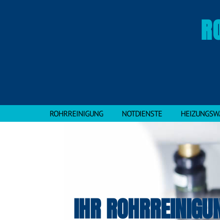
R
ROHRREINIGUNG
NOTDIENSTE
HEIZUNGSW
IHR ROHRREINIGU