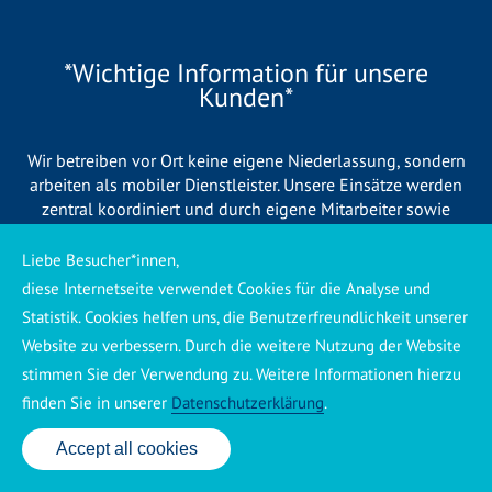
*Wichtige Information für unsere
Kunden*
Wir betreiben vor Ort keine eigene Niederlassung, sondern
arbeiten als mobiler Dienstleister. Unsere Einsätze werden
zentral koordiniert und durch eigene Mitarbeiter sowie
regionale Partnerbetriebe durchgeführt. Dadurch können wir
eine schnelle Verfügbarkeit und einen zuverlässigen 24/7-
Liebe Besucher*innen,
Service sicherstellen. Sollte kein eigener Mitarbeiter
diese Internetseite verwendet Cookies für die Analyse und
unmittelbar verfügbar sein, übernehmen Partnerbetriebe aus
Statistik. Cookies helfen uns, die Benutzerfreundlichkeit unserer
Ihrer Region den Auftrag. Alle eingesetzten Betriebe sind
Website zu verbessern. Durch die weitere Nutzung der Website
verpflichtet, Sie vor Beginn der Arbeiten transparent über die
stimmen Sie der Verwendung zu. Weitere Informationen hierzu
voraussichtlichen Kosten zu informieren und ortsübliche
Preise zu berechnen.
finden Sie in unserer
Datenschutzerklärung
.
Accept all cookies
24 Std. Service: ✆ 0176 160 517 86