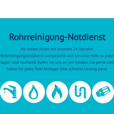
Rohrreinigung-Notdienst
Wir bieten Ihnen mit unserem 24 Stunden
Rohrreinigungsnotdienst kompetente und schnelle Hilfe zu jeder
tages- und nachtzeit. Rufen Sie uns an, wir beraten Sie gerne und
haben für jedes Ihrer Anliegen eine schnelle Lösung parat.