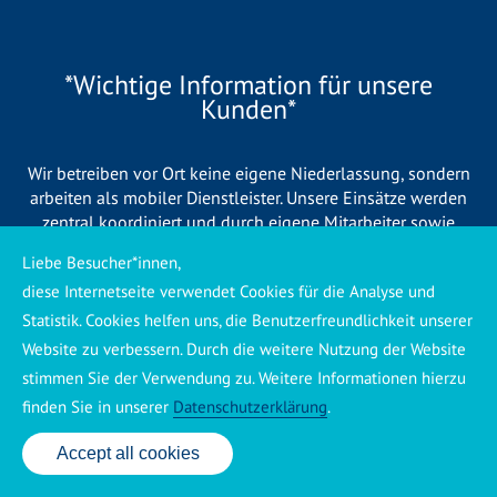
*Wichtige Information für unsere
Kunden*
Wir betreiben vor Ort keine eigene Niederlassung, sondern
arbeiten als mobiler Dienstleister. Unsere Einsätze werden
zentral koordiniert und durch eigene Mitarbeiter sowie
regionale Partnerbetriebe durchgeführt. Dadurch können wir
Liebe Besucher*innen,
eine schnelle Verfügbarkeit und einen zuverlässigen 24/7-
diese Internetseite verwendet Cookies für die Analyse und
Service sicherstellen. Sollte kein eigener Mitarbeiter
unmittelbar verfügbar sein, übernehmen Partnerbetriebe aus
Statistik. Cookies helfen uns, die Benutzerfreundlichkeit unserer
Ihrer Region den Auftrag. Alle eingesetzten Betriebe sind
Website zu verbessern. Durch die weitere Nutzung der Website
verpflichtet, Sie vor Beginn der Arbeiten transparent über die
stimmen Sie der Verwendung zu. Weitere Informationen hierzu
voraussichtlichen Kosten zu informieren und ortsübliche
finden Sie in unserer
Datenschutzerklärung
.
Preise zu berechnen.
Accept all cookies
24 Std. Service: ✆ 0176 160 517 86