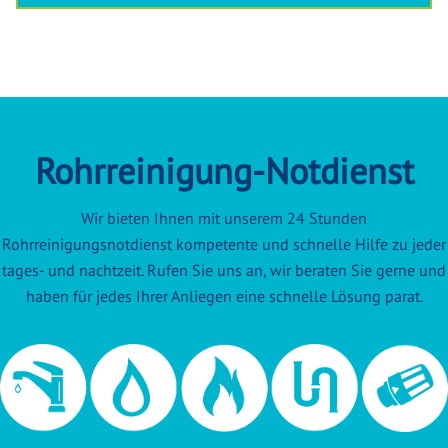
Rohrreinigung-Notdienst
Wir bieten Ihnen mit unserem 24 Stunden
Rohrreinigungsnotdienst kompetente und schnelle Hilfe zu jeder
tages- und nachtzeit. Rufen Sie uns an, wir beraten Sie gerne und
haben für jedes Ihrer Anliegen eine schnelle Lösung parat.