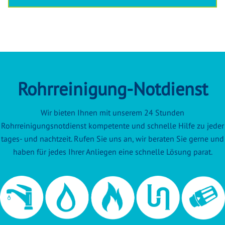
Rohrreinigung-Notdienst
Wir bieten Ihnen mit unserem 24 Stunden
Rohrreinigungsnotdienst kompetente und schnelle Hilfe zu jeder
tages- und nachtzeit. Rufen Sie uns an, wir beraten Sie gerne und
haben für jedes Ihrer Anliegen eine schnelle Lösung parat.