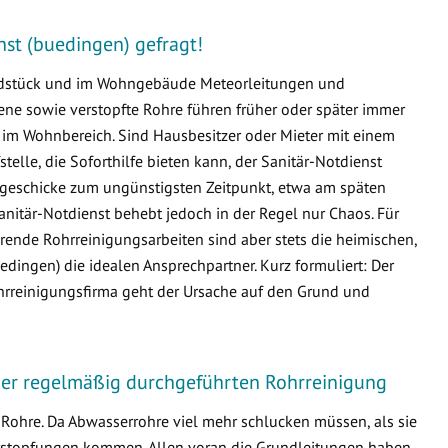
enst (buedingen) gefragt!
undstück und im Wohngebäude Meteorleitungen und
e sowie verstopfte Rohre führen früher oder später immer
m Wohnbereich. Sind Hausbesitzer oder Mieter mit einem
fstelle, die Soforthilfe bieten kann, der Sanitär-Notdienst
ssgeschicke zum ungünstigsten Zeitpunkt, etwa am späten
nitär-Notdienst behebt jedoch in der Regel nur Chaos. Für
ende Rohrreinigungsarbeiten sind aber stets die heimischen,
ingen) die idealen Ansprechpartner. Kurz formuliert: Der
ohrreinigungsfirma geht der Ursache auf den Grund und
iner regelmäßig durchgeführten Rohrreinigung
Rohre. Da Abwasserrohre viel mehr schlucken müssen, als sie
 Verstopfungen kommen. Allen voran die Grundleitungen haben