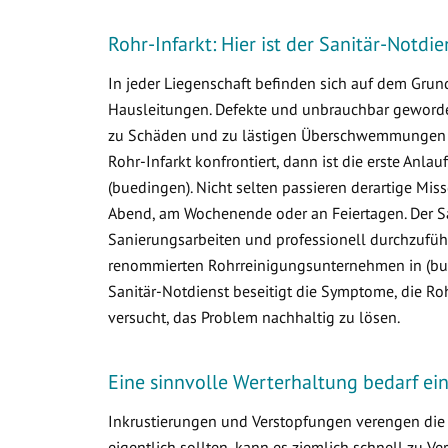
Rohr-Infarkt: Hier ist der Sanitär-Notdi
In jeder Liegenschaft befinden sich auf dem Gr
Hausleitungen. Defekte und unbrauchbar geworden
zu Schäden und zu lästigen Überschwemmungen i
Rohr-Infarkt konfrontiert, dann ist die erste Anlau
(buedingen). Nicht selten passieren derartige Mi
Abend, am Wochenende oder an Feiertagen. Der Sa
Sanierungsarbeiten und professionell durchzuführ
renommierten Rohrreinigungsunternehmen in (bued
Sanitär-Notdienst beseitigt die Symptome, die R
versucht, das Problem nachhaltig zu lösen.
Eine sinnvolle Werterhaltung bedarf e
Inkrustierungen und Verstopfungen verengen die 
eigentlich sollten, kann es ziemlich schnell zu