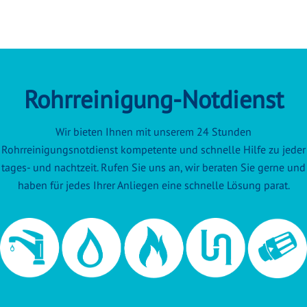
Rohrreinigung-Notdienst
Wir bieten Ihnen mit unserem 24 Stunden
Rohrreinigungsnotdienst kompetente und schnelle Hilfe zu jeder
tages- und nachtzeit. Rufen Sie uns an, wir beraten Sie gerne und
haben für jedes Ihrer Anliegen eine schnelle Lösung parat.