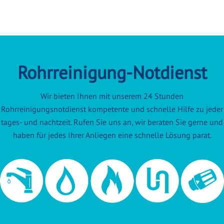
Rohrreinigung-Notdienst
Wir bieten Ihnen mit unserem 24 Stunden
Rohrreinigungsnotdienst kompetente und schnelle Hilfe zu jeder
tages- und nachtzeit. Rufen Sie uns an, wir beraten Sie gerne und
haben für jedes Ihrer Anliegen eine schnelle Lösung parat.