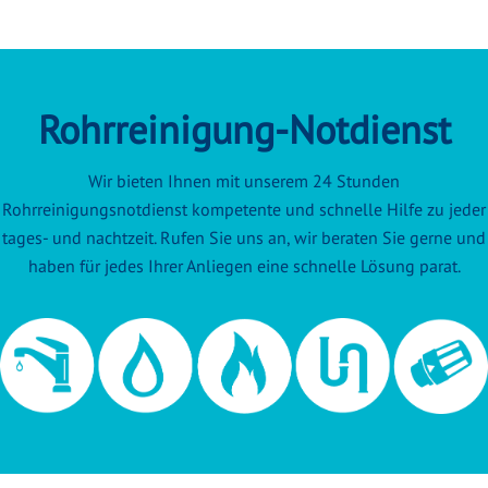
Rohrreinigung-Notdienst
Wir bieten Ihnen mit unserem 24 Stunden
Rohrreinigungsnotdienst kompetente und schnelle Hilfe zu jeder
tages- und nachtzeit. Rufen Sie uns an, wir beraten Sie gerne und
haben für jedes Ihrer Anliegen eine schnelle Lösung parat.