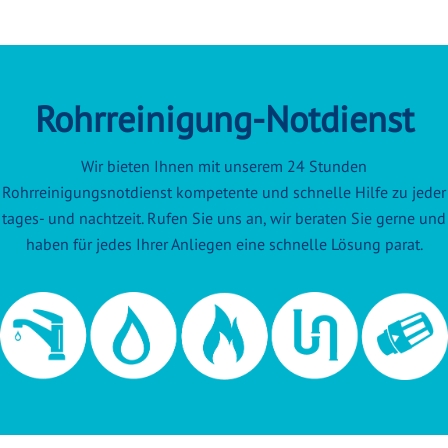
Rohrreinigung-Notdienst
Wir bieten Ihnen mit unserem 24 Stunden
Rohrreinigungsnotdienst kompetente und schnelle Hilfe zu jeder
tages- und nachtzeit. Rufen Sie uns an, wir beraten Sie gerne und
haben für jedes Ihrer Anliegen eine schnelle Lösung parat.