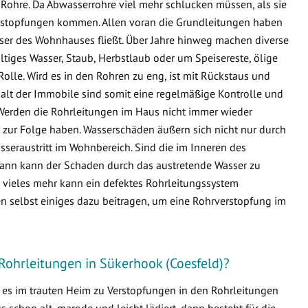
Rohre. Da Abwasserrohre viel mehr schlucken müssen, als sie
 Verstopfungen kommen. Allen voran die Grundleitungen haben
sser des Wohnhauses fließt. Über Jahre hinweg machen diverse
ltiges Wasser, Staub, Herbstlaub oder um Speisereste, ölige
Rolle. Wird es in den Rohren zu eng, ist mit Rückstaus und
lt der Immobile sind somit eine regelmäßige Kontrolle und
Werden die Rohrleitungen im Haus nicht immer wieder
zur Folge haben. Wasserschäden äußern sich nicht nur durch
seraustritt im Wohnbereich. Sind die im Inneren des
ann kann der Schaden durch das austretende Wasser zu
ieles mehr kann ein defektes Rohrleitungssystem
n selbst einiges dazu beitragen, um eine Rohrverstopfung im
Rohrleitungen in Sükerhook (Coesfeld)?
s es im trauten Heim zu Verstopfungen in den Rohrleitungen
schon alt, marode und leicht lädiert, dann besteht für die