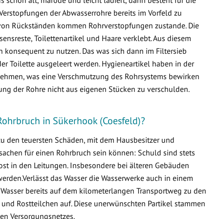
Verstopfungen der Abwasserrohre bereits im Vorfeld zu
von Rückständen kommen Rohrverstopfungen zustande. Die
ensreste, Toilettenartikel und Haare verklebt. Aus diesem
en konsequent zu nutzen. Das was sich dann im Filtersieb
er Toilette ausgeleert werden. Hygieneartikel haben in der
ternehmen, was eine Verschmutzung des Rohrsystems bewirken
fung der Rohre nicht aus eigenen Stücken zu verschulden.
Rohrbruch in Sükerhook (Coesfeld)?
 zu den teuersten Schäden, mit dem Hausbesitzer und
sachen für einen Rohrbruch sein können: Schuld sind stets
ost in den Leitungen. Insbesondere bei älteren Gebäuden
erden.Verlässt das Wasser die Wasserwerke auch in einem
 Wasser bereits auf dem kilometerlangen Transportweg zu den
 und Rostteilchen auf. Diese unerwünschten Partikel stammen
en Versorgungsnetzes.