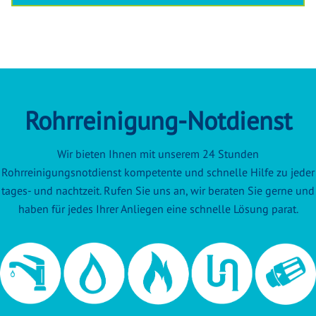
Rohrreinigung-Notdienst
Wir bieten Ihnen mit unserem 24 Stunden
Rohrreinigungsnotdienst kompetente und schnelle Hilfe zu jeder
tages- und nachtzeit. Rufen Sie uns an, wir beraten Sie gerne und
haben für jedes Ihrer Anliegen eine schnelle Lösung parat.