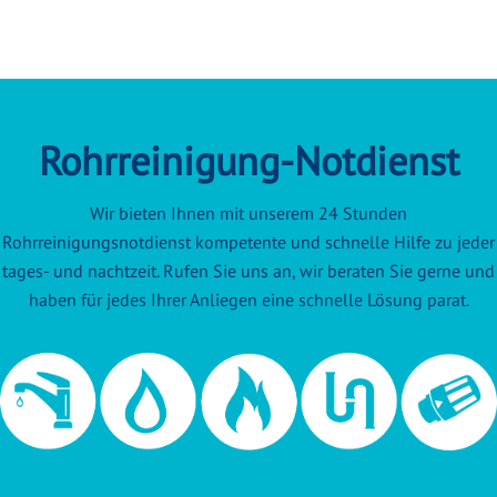
Rohrreinigung-Notdienst
Wir bieten Ihnen mit unserem 24 Stunden
Rohrreinigungsnotdienst kompetente und schnelle Hilfe zu jeder
tages- und nachtzeit. Rufen Sie uns an, wir beraten Sie gerne und
haben für jedes Ihrer Anliegen eine schnelle Lösung parat.