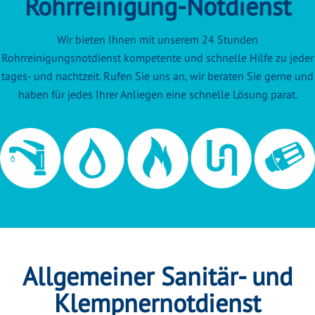
Rohrreinigung-Notdienst
Wir bieten Ihnen mit unserem 24 Stunden
Rohrreinigungsnotdienst kompetente und schnelle Hilfe zu jeder
tages- und nachtzeit. Rufen Sie uns an, wir beraten Sie gerne und
haben für jedes Ihrer Anliegen eine schnelle Lösung parat.
Allgemeiner Sanitär- und
Klempnernotdienst