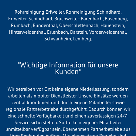
Rohrreinigung Erfweiler
,
Rohrreinigung Schindhard
,
Erfweiler
,
Schindhard
,
Bruchweiler-Bärenbach
,
Busenberg
,
Rumbach
,
Bundenthal
,
Oberschlettenbach
,
Hauenstein
,
Hinterweidenthal
,
Erlenbach
,
Darstein
,
Vorderweidenthal
,
Schwanheim
,
Lemberg
.
*Wichtige Information für unsere
Kunden*
Wir betreiben vor Ort keine eigene Niederlassung, sondern
arbeiten als mobiler Dienstleister. Unsere Einsätze werden
zentral koordiniert und durch eigene Mitarbeiter sowie
regionale Partnerbetriebe durchgeführt. Dadurch können wir
eine schnelle Verfügbarkeit und einen zuverlässigen 24/7-
Service sicherstellen. Sollte kein eigener Mitarbeiter
unmittelbar verfügbar sein, übernehmen Partnerbetriebe aus
Ihrer Region den Auftrag. Alle eingesetzten Betriebe sind