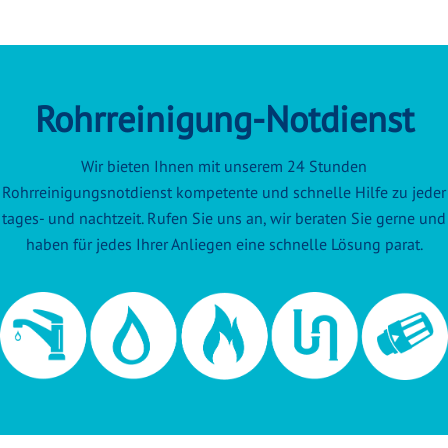
Rohrreinigung-Notdienst
Wir bieten Ihnen mit unserem 24 Stunden
Rohrreinigungsnotdienst kompetente und schnelle Hilfe zu jeder
tages- und nachtzeit. Rufen Sie uns an, wir beraten Sie gerne und
haben für jedes Ihrer Anliegen eine schnelle Lösung parat.