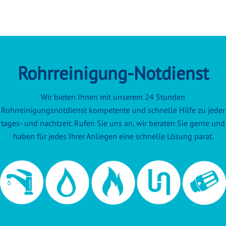
Rohrreinigung-Notdienst
Wir bieten Ihnen mit unserem 24 Stunden
Rohrreinigungsnotdienst kompetente und schnelle Hilfe zu jeder
tages- und nachtzeit. Rufen Sie uns an, wir beraten Sie gerne und
haben für jedes Ihrer Anliegen eine schnelle Lösung parat.