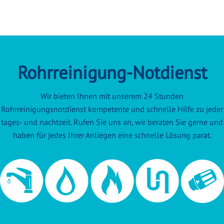
Rohrreinigung-Notdienst
Wir bieten Ihnen mit unserem 24 Stunden
Rohrreinigungsnotdienst kompetente und schnelle Hilfe zu jeder
tages- und nachtzeit. Rufen Sie uns an, wir beraten Sie gerne und
haben für jedes Ihrer Anliegen eine schnelle Lösung parat.