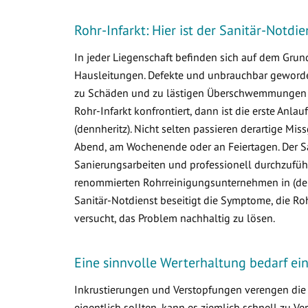
Rohr-Infarkt: Hier ist der Sanitär-Notdie
In jeder Liegenschaft befinden sich auf dem Gr
Hausleitungen. Defekte und unbrauchbar geworden
zu Schäden und zu lästigen Überschwemmungen i
Rohr-Infarkt konfrontiert, dann ist die erste Anlau
(dennheritz). Nicht selten passieren derartige M
Abend, am Wochenende oder an Feiertagen. Der Sa
Sanierungsarbeiten und professionell durchzuführ
renommierten Rohrreinigungsunternehmen in (dennh
Sanitär-Notdienst beseitigt die Symptome, die R
versucht, das Problem nachhaltig zu lösen.
Eine sinnvolle Werterhaltung bedarf e
Inkrustierungen und Verstopfungen verengen die 
eigentlich sollten, kann es ziemlich schnell zu