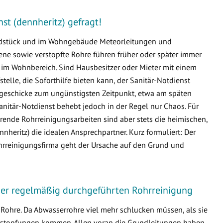
nst (dennheritz) gefragt!
undstück und im Wohngebäude Meteorleitungen und
e sowie verstopfte Rohre führen früher oder später immer
m Wohnbereich. Sind Hausbesitzer oder Mieter mit einem
fstelle, die Soforthilfe bieten kann, der Sanitär-Notdienst
issgeschicke zum ungünstigsten Zeitpunkt, etwa am späten
nitär-Notdienst behebt jedoch in der Regel nur Chaos. Für
ende Rohrreinigungsarbeiten sind aber stets die heimischen,
eritz) die idealen Ansprechpartner. Kurz formuliert: Der
ohrreinigungsfirma geht der Ursache auf den Grund und
iner regelmäßig durchgeführten Rohrreinigung
Rohre. Da Abwasserrohre viel mehr schlucken müssen, als sie
 Verstopfungen kommen. Allen voran die Grundleitungen haben