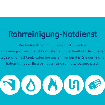
Rohrreinigung-Notdienst
Wir bieten Ihnen mit unserem 24 Stunden
Rohrreinigungsnotdienst kompetente und schnelle Hilfe zu jeder
tages- und nachtzeit. Rufen Sie uns an, wir beraten Sie gerne und
haben für jedes Ihrer Anliegen eine schnelle Lösung parat.