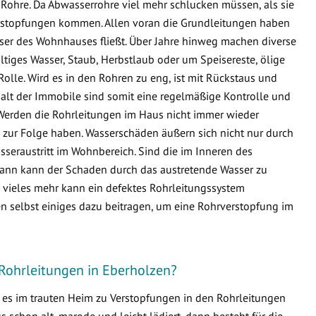
Rohre. Da Abwasserrohre viel mehr schlucken müssen, als sie
 Verstopfungen kommen. Allen voran die Grundleitungen haben
sser des Wohnhauses fließt. Über Jahre hinweg machen diverse
ltiges Wasser, Staub, Herbstlaub oder um Speisereste, ölige
Rolle. Wird es in den Rohren zu eng, ist mit Rückstaus und
lt der Immobile sind somit eine regelmäßige Kontrolle und
Werden die Rohrleitungen im Haus nicht immer wieder
zur Folge haben. Wasserschäden äußern sich nicht nur durch
seraustritt im Wohnbereich. Sind die im Inneren des
ann kann der Schaden durch das austretende Wasser zu
ieles mehr kann ein defektes Rohrleitungssystem
n selbst einiges dazu beitragen, um eine Rohrverstopfung im
 Rohrleitungen in Eberholzen?
s es im trauten Heim zu Verstopfungen in den Rohrleitungen
schon alt, marode und leicht lädiert, dann besteht für die