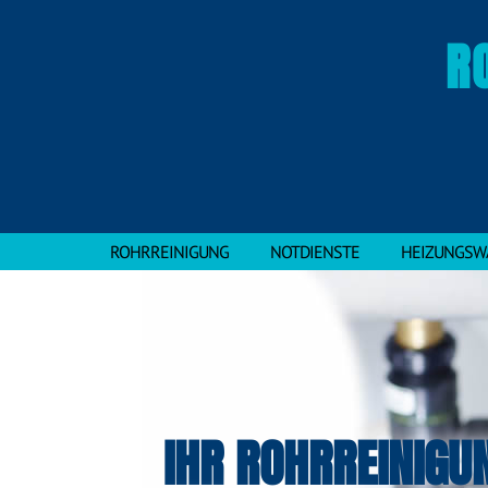
R
ROHRREINIGUNG
NOTDIENSTE
HEIZUNGSW
IHR ROHRREINIGU