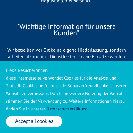
Hoppstädten-Weiersbach
.
*Wichtige Information für unsere
Kunden*
Wir betreiben vor Ort keine eigene Niederlassung, sondern
arbeiten als mobiler Dienstleister. Unsere Einsätze werden
zentral koordiniert und durch eigene Mitarbeiter sowie
regionale Partnerbetriebe durchgeführt. Dadurch können wir
Liebe Besucher*innen,
eine schnelle Verfügbarkeit und einen zuverlässigen 24/7-
diese Internetseite verwendet Cookies für die Analyse und
Service sicherstellen. Sollte kein eigener Mitarbeiter
Statistik. Cookies helfen uns, die Benutzerfreundlichkeit unserer
unmittelbar verfügbar sein, übernehmen Partnerbetriebe aus
Website zu verbessern. Durch die weitere Nutzung der Website
Ihrer Region den Auftrag. Alle eingesetzten Betriebe sind
stimmen Sie der Verwendung zu. Weitere Informationen hierzu
verpflichtet, Sie vor Beginn der Arbeiten transparent über die
voraussichtlichen Kosten zu informieren und ortsübliche
finden Sie in unserer
Datenschutzerklärung
.
Preise zu berechnen.
Accept all cookies
24 Std. Service: ✆ 0176 160 517 86