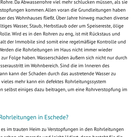
Rohre. Da Abwasserrohre viel mehr schlucken müssen, als sie
 Verstopfungen kommen. Allen voran die Grundleitungen haben
sser des Wohnhauses fließt. Über Jahre hinweg machen diverse
ltiges Wasser, Staub, Herbstlaub oder um Speisereste, ölige
Rolle. Wird es in den Rohren zu eng, ist mit Rückstaus und
lt der Immobile sind somit eine regelmäßige Kontrolle und
Werden die Rohrleitungen im Haus nicht immer wieder
zur Folge haben. Wasserschäden äußern sich nicht nur durch
seraustritt im Wohnbereich. Sind die im Inneren des
ann kann der Schaden durch das austretende Wasser zu
ieles mehr kann ein defektes Rohrleitungssystem
n selbst einiges dazu beitragen, um eine Rohrverstopfung im
 Rohrleitungen in Eschede?
s es im trauten Heim zu Verstopfungen in den Rohrleitungen
schon alt, marode und leicht lädiert, dann besteht für die