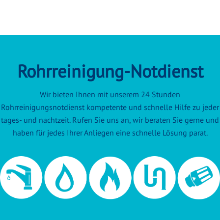
Rohrreinigung-Notdienst
Wir bieten Ihnen mit unserem 24 Stunden
Rohrreinigungsnotdienst kompetente und schnelle Hilfe zu jeder
tages- und nachtzeit. Rufen Sie uns an, wir beraten Sie gerne und
haben für jedes Ihrer Anliegen eine schnelle Lösung parat.