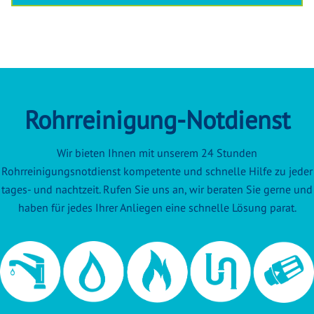
Rohrreinigung-Notdienst
Wir bieten Ihnen mit unserem 24 Stunden
Rohrreinigungsnotdienst kompetente und schnelle Hilfe zu jeder
tages- und nachtzeit. Rufen Sie uns an, wir beraten Sie gerne und
haben für jedes Ihrer Anliegen eine schnelle Lösung parat.