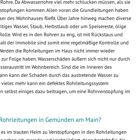
Rohre. Da Abwasserrohre viel mehr schlucken müssen, als sie
 Verstopfungen kommen. Allen voran die Grundleitungen haben
sser des Wohnhauses fließt. Über Jahre hinweg machen diverse
ltiges Wasser, Staub, Herbstlaub oder um Speisereste, ölige
Rolle. Wird es in den Rohren zu eng, ist mit Rückstaus und
lt der Immobile sind somit eine regelmäßige Kontrolle und
Werden die Rohrleitungen im Haus nicht immer wieder
zur Folge haben. Wasserschäden äußern sich nicht nur durch
seraustritt im Wohnbereich. Sind die im Inneren des
ann kann der Schaden durch das austretende Wasser zu
ieles mehr kann ein defektes Rohrleitungssystem
n selbst einiges dazu beitragen, um eine Rohrverstopfung im
r Rohrleitungen in Gemünden am Main?
s es im trauten Heim zu Verstopfungen in den Rohrleitungen
schon alt, marode und leicht lädiert, dann besteht für die