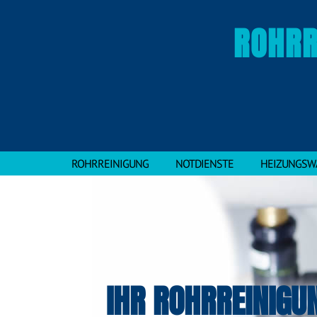
ROHRR
ROHRREINIGUNG
NOTDIENSTE
HEIZUNGSW
IHR ROHRREINIGU